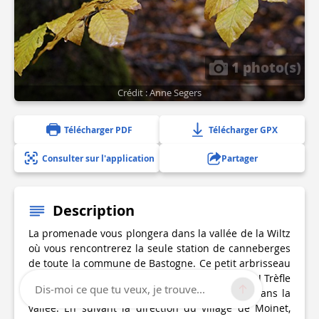
1 photo(s)
Crédit : Anne Segers
Télécharger PDF
Télécharger GPX
Consulter sur l'application
Partager
Description
La promenade vous plongera dans la vallée de la Wiltz
où vous rencontrerez la seule station de canneberges
de toute la commune de Bastogne. Ce petit arbrisseau
de la famille de la myrtille est rare en Ardenne ! Trèfle
Dis-moi ce que tu veux, je trouve...
d’eau, violette des marais, orchidée poussent dans la
vallée. En suivant la direction du village de Moinet,