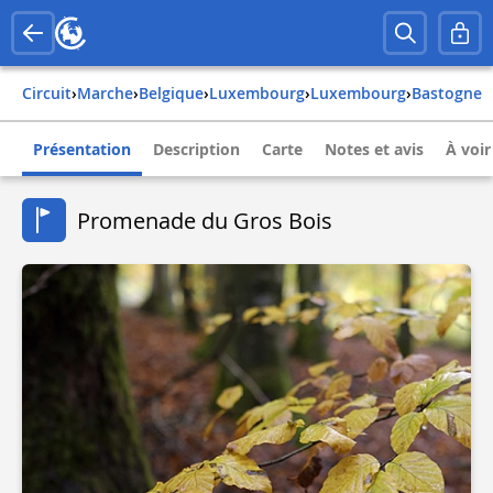
Circuit
›
Marche
›
belgique
›
luxembourg
›
luxembourg
›
bastogne
Présentation
Description
Carte
Notes et avis
À voir
Promenade du Gros Bois