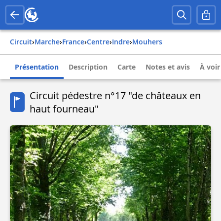
Circuit
›
Marche
›
france
›
centre
›
indre
›
mouhers
Présentation
Description
Carte
Notes et avis
À voir
Circuit pédestre n°17 "de châteaux en
haut fourneau"