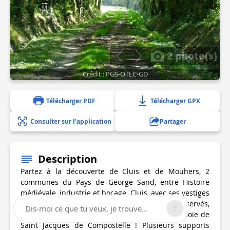
2 photo(s)
Crédit : PGS-OTLC-GD
Télécharger PDF
Télécharger GPX
Consulter sur l'application
Partager
Description
Partez à la découverte de Cluis et de Mouhers, 2
communes du Pays de George Sand, entre Histoire
médiévale, industrie et bocage. Cluis, avec ses vestiges
du Moyen-âge, Mouhers et ses paysages préservés,
Dis-moi ce que tu veux, je trouve...
son bocage. Empruntez aussi une partie de la voie de
Saint Jacques de Compostelle ! Plusieurs supports