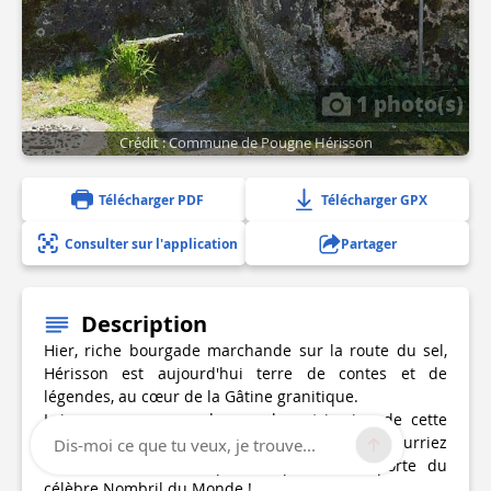
1 photo(s)
Crédit : Commune de Pougne Hérisson
Télécharger PDF
Télécharger GPX
Consulter sur l'application
Partager
Description
Hier, riche bourgade marchande sur la route du sel,
Hérisson est aujourd'hui terre de contes et de
légendes, au cœur de la Gâtine granitique.
Laissez-vous surprendre par le patrimoine de cette
bourgade et par les histoires que vous pourriez
Dis-moi ce que tu veux, je trouve...
entendre ! N'oubliez pas de poussez la porte du
célèbre Nombril du Monde !