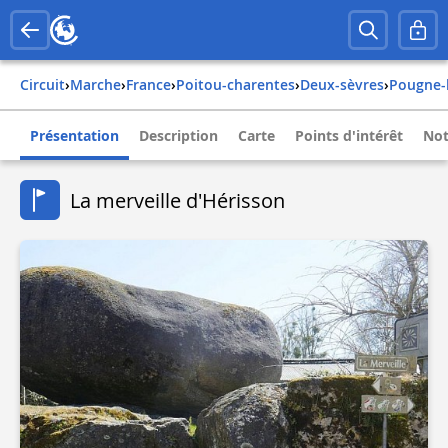
Circuit
›
Marche
›
france
›
poitou-charentes
›
deux-sèvres
›
pougne-
Présentation
Description
Carte
Points d'intérêt
Not
La merveille d'Hérisson