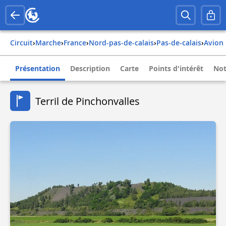
Circuit
›
Marche
›
france
›
nord-pas-de-calais
›
pas-de-calais
›
avion
Présentation
Description
Carte
Points d'intérêt
Not
Terril de Pinchonvalles