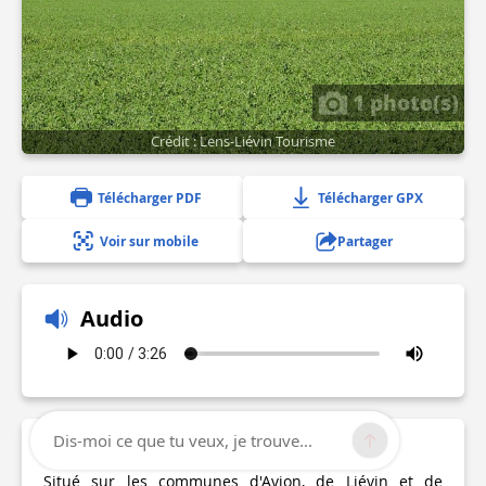
1 photo(s)
Crédit : Lens-Liévin Tourisme
Télécharger PDF
Télécharger GPX
Voir sur mobile
Partager
Audio
Dis-moi ce que tu veux, je trouve...
Description
Situé sur les communes d'Avion, de Liévin et de