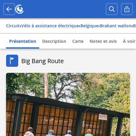
Circuit
›
Vélo à assistance électrique
›
belgique
›
brabant wallon
›
Présentation
Description
Carte
Notes et avis
À voir
Big Bang Route