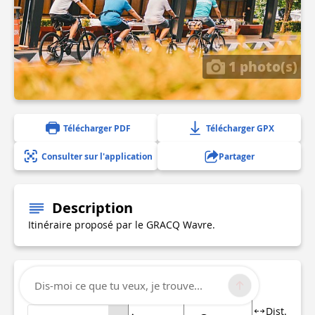
1 photo(s)
Télécharger PDF
Télécharger GPX
Consulter sur l'application
Partager
Description
Itinéraire proposé par le GRACQ Wavre.
Informations techniques
Dis-moi ce que tu veux, je trouve...
Dist.