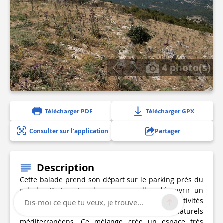
4 photo(s)
Télécharger PDF
Télécharger GPX
Consulter sur l'application
Partager
Description
Cette balade prend son départ sur le parking près du
col des Portes. En chemin vous allez découvrir un
paysage tout en mosaïque, qui mêle activités
Dis-moi ce que tu veux, je trouve...
humaines agricoles avec des milieux naturels
méditerranéens. Ce mélange crée un espace très