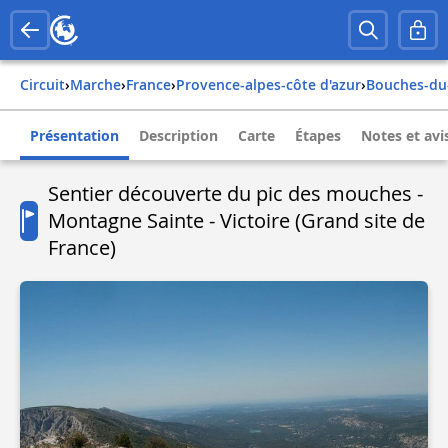
Circuit
›
Marche
›
france
›
provence-alpes-côte d'azur
›
bouches-d
Présentation
Description
Carte
Étapes
Notes et avi
Sentier découverte du pic des mouches -
Montagne Sainte - Victoire (Grand site de
France)