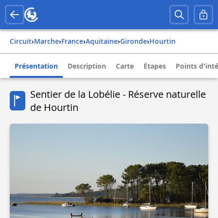
Circuit
›
Marche
›
france
›
aquitaine
›
gironde
›
hourtin
Présentation
Description
Carte
Étapes
Points d'int
Sentier de la Lobélie - Réserve naturelle
de Hourtin