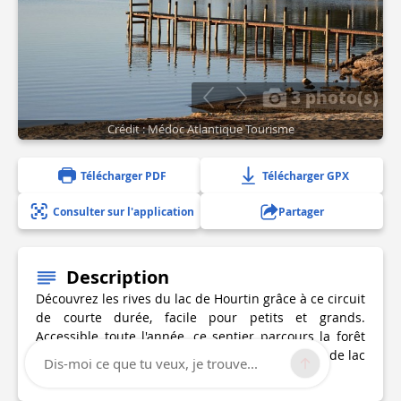
3 photo(s)
Crédit : Médoc Atlantique Tourisme
Télécharger PDF
Télécharger GPX
Consulter sur l'application
Partager
Description
Découvrez les rives du lac de Hourtin grâce à ce circuit
de courte durée, facile pour petits et grands.
Accessible toute l'année, ce sentier parcours la forêt
de pins et de chênes et vous amène en bordure de lac
Dis-moi ce que tu veux, je trouve...
pour des point de vue magnifiques.