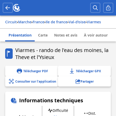
Circuit
›
Marche
›
france
›
ile de france
›
val-d'oise
›
viarmes
Présentation
Carte
Notes et avis
À voir autour
Viarmes - rando de l'eau des moines, la
Theve et l'Ysieux
Télécharger PDF
Télécharger GPX
Consulter sur l'application
Partager
Informations techniques
Difficulté
Dist.