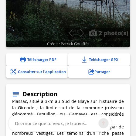
2 photo(s)
Crédit : Patrick Gouiffès
Télécharger PDF
Télécharger GPX
Consulter sur l'application
Partager
Description
Plassac, situé à 3km au Sud de Blaye sur l’Estuaire de
la Gironde ; la limite sud de la commune (ruisseau
dénommé Brouillon ou Gamaye) est considérée
comme une « frontière » entre pays d’Oil et d’Oc.
Dis-moi ce que tu veux, je trouve...
La présence ancienne de l’homme est attestée par de
nombreux vestiges. Les témoins d’un riche passé