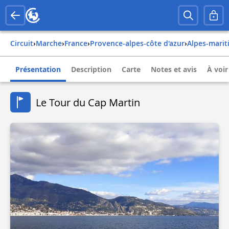
Circuit
›
Marche
›
france
›
provence-alpes-côte d'azur
›
alpes-mari
Présentation
Description
Carte
Notes et avis
À voir
Le Tour du Cap Martin