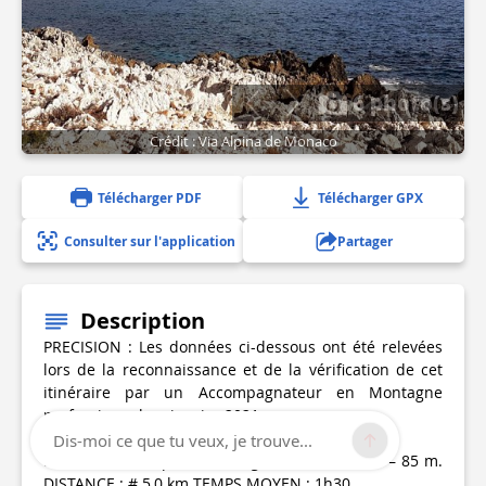
6 photo(s)
Crédit : Via Alpina de Monaco
Télécharger PDF
Télécharger GPX
Consulter sur l'application
Partager
Description
PRECISION : Les données ci-dessous ont été relevées
lors de la reconnaissance et de la vérification de cet
itinéraire par un Accompagnateur en Montagne
professionnel en janvier 2021.
Dis-moi ce que tu veux, je trouve...
DENIVELE REEL, positif et négatif : # + 80 m et – 85 m.
DISTANCE : # 5,0 km TEMPS MOYEN : 1h30