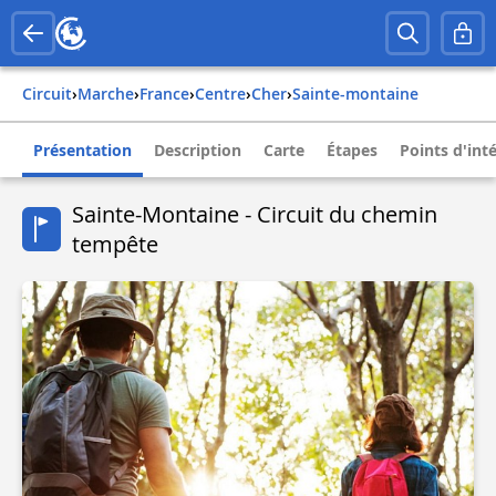
Circuit
›
Marche
›
france
›
centre
›
cher
›
sainte-montaine
Présentation
Description
Carte
Étapes
Points d'int
Sainte-Montaine - Circuit du chemin
tempête