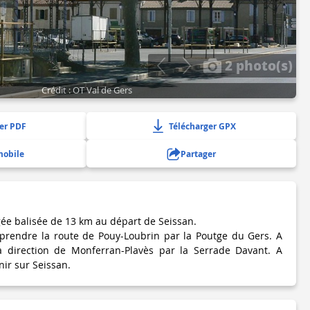
2 photo(s)
Crédit : OT Val de Gers
er PDF
Télécharger GPX
mobile
Partager
gée balisée de 13 km au départ de Seissan.
 prendre la route de Pouy-Loubrin par la Poutge du Gers. A
la direction de Monferran-Plavès par la Serrade Davant. A
ir sur Seissan.