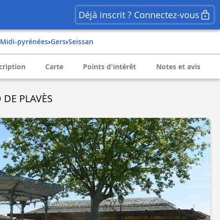
Déjà inscrit ? Connectez-vous
midi-pyrénées
›
gers
›
seissan
cription
Carte
Points d'intérêt
Notes et avis
O DE PLAVÈS