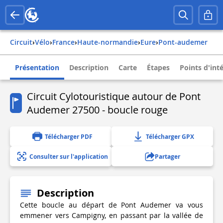
Circuit
›
Vélo
›
france
›
haute-normandie
›
eure
›
pont-audemer
Présentation
Description
Carte
Étapes
Points d'int
Circuit Cylotouristique autour de Pont
Audemer 27500 - boucle rouge
Télécharger PDF
Télécharger GPX
Consulter sur l'application
Partager
Description
Cette boucle au départ de Pont Audemer va vous
emmener vers Campigny, en passant par la vallée de