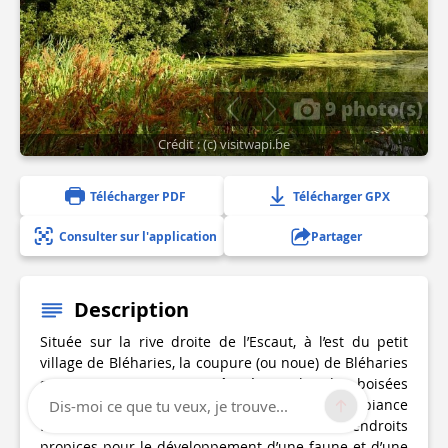
9 photo(s)
Crédit : (c) visitwapi.be
Télécharger PDF
Télécharger GPX
Consulter sur l'application
Partager
Description
Située sur la rive droite de l’Escaut, à l’est du petit
village de Bléharies, la coupure (ou noue) de Bléharies
serpente entre prairies pâturées et bandes boisées
qui lui confèrent, par endroits, une ambiance
Dis-moi ce que tu veux, je trouve...
forestière. Ces anciens méandres sont des endroits
propices pour le développement d’une faune et d’une