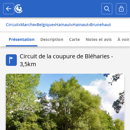
Circuit
›
Marche
›
belgique
›
hainaut
›
hainaut
›
brunehaut
Présentation
Description
Carte
Notes et avis
À voir
Circuit de la coupure de Bléharies -
3,5km