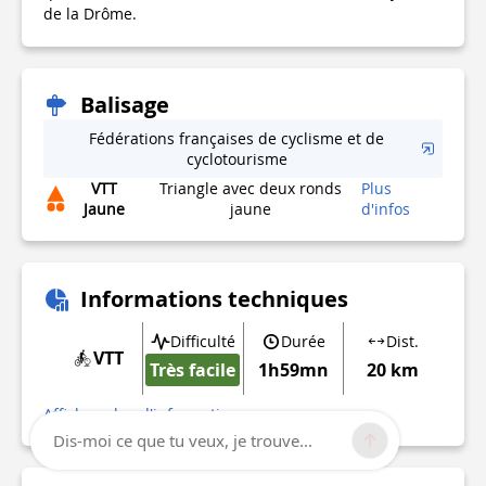
de la Drôme.
Balisage
Fédérations françaises de cyclisme et de
cyclotourisme
VTT
Triangle avec deux ronds
Plus
Jaune
jaune
d'infos
Informations techniques
Difficulté
Durée
Dist.
VTT
Très facile
1h59mn
20 km
Afficher plus d'informations
Dis-moi ce que tu veux, je trouve...