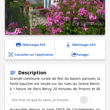
1 photo(s)
Télécharger PDF
Télécharger GPX
Consulter sur l'application
Partager
Description
Grande commune rurale de l’est du bassin parisien, la
Ferté-Gaucher est située sur les rives du Grand Morin,
à 1 heure de Paris Bercy, 20 minutes de Provins et 40
minutes de Disneyland Paris.
Dis-moi ce que tu veux, je trouve...
Départ à l'Office de Tourisme.
Accessible depuis la gare SNCF de Coulommiers ou