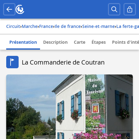
Circuit
›
Marche
›
france
›
ile de france
›
seine-et-marne
›
la ferte-
Présentation
Description
Carte
Étapes
Points d'int
La Commanderie de Coutran