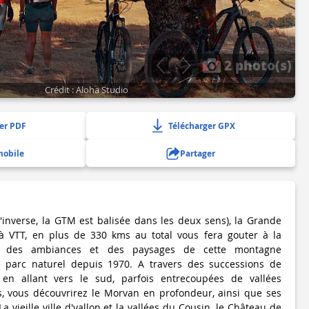
2 photo(s)
Crédit : Aloha Studio
er PDF
Télécharger GPX
mobile
Partager
l'inverse, la GTM est balisée dans les deux sens), la Grande
 VTT, en plus de 330 kms au total vous fera gouter à la
té des ambiances et des paysages de cette montagne
ée parc naturel depuis 1970. A travers des successions de
t en allant vers le sud, parfois entrecoupées de vallées
s, vous découvrirez le Morvan en profondeur, ainsi que ses
a vieille ville d'vallon et la vallées du Cousin, le Château de