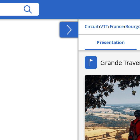
Circuit
›
VTT
›
france
›
bourg
Présentation
Grande Trave