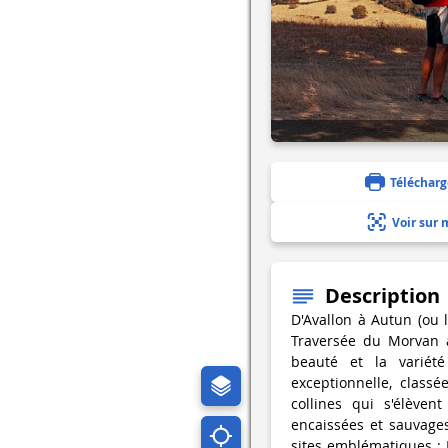
Télécharg
Voir sur 
Description
D'Avallon à Autun (ou 
Traversée du Morvan à
beauté et la varié
exceptionnelle, class
collines qui s'élèven
encaissées et sauvage
sites emblématiques : L