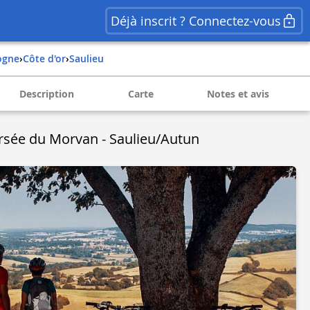
Déjà inscrit ? Connectez-vous
ogne
›
côte d'or
›
saulieu
Description
Carte
Notes et avis
rsée du Morvan - Saulieu/Autun