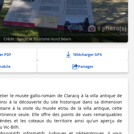
9 photo(s)
Crédit : Syndicat Tourisme Nord Béarn
er PDF
Télécharger GPX
mobile
Partager
elier le musée gallo-romain de Claracq à la villa antique de
ainsi à la découverte du site historique dans sa dimension
aire à la visite du musée et/ou de la villa antique, cette
rtinence seule. Elle offre des points de vues remarquables
énées et les coteaux du territoire ainsi qu'un aperçu de
u Vic-Bilh.
dispositifs informatifs, ludiques et pédagogiques, il vous