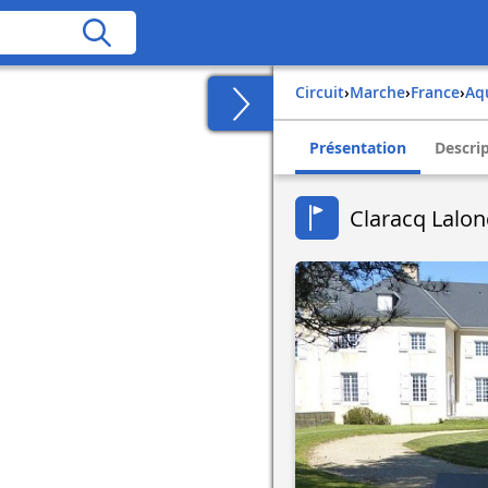
Circuit
›
Marche
›
france
›
a
Présentation
Descri
Claracq Lalonq