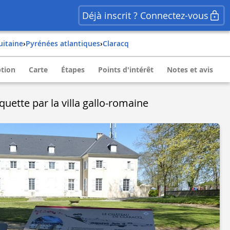
Déjà inscrit ? Connectez-vous
quitaine
›
pyrénées atlantiques
›
claracq
ption
Carte
Étapes
Points d'intérêt
Notes et avis
uette par la villa gallo-romaine