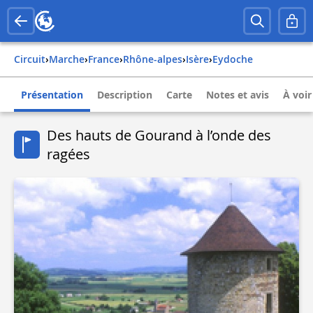
Circuit
›
Marche
›
france
›
rhône-alpes
›
isère
›
eydoche
Présentation
Description
Carte
Notes et avis
À voir
Des hauts de Gourand à l’onde des
ragées