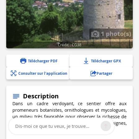
1 photo(s)
Crédit : CG38
Télécharger PDF
Télécharger GPX
Consulter sur l'application
Partager
Description
Dans un cadre verdoyant, ce sentier offre aux
promeneurs botanistes, ornithologues et mycologues,
un milieu très favorable pour observer la richesse de
la faune ou cueillir en saison baies, châtaignes,
Dis-moi ce que tu veux, je trouve...
plantes médicinales et champignons.