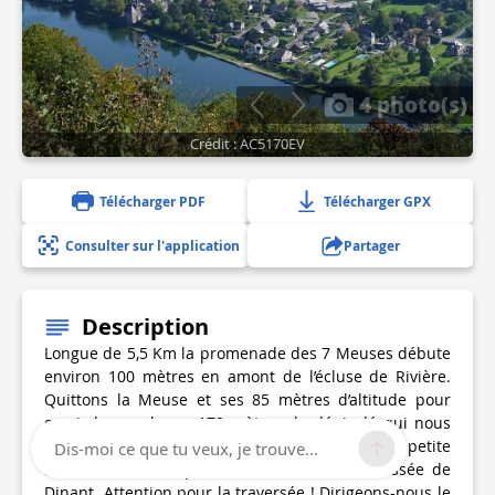
4 photo(s)
Crédit : AC5170EV
Télécharger PDF
Télécharger GPX
Consulter sur l'application
Partager
Description
Longue de 5,5 Km la promenade des 7 Meuses débute
environ 100 mètres en amont de l’écluse de Rivière.
Quittons la Meuse et ses 85 mètres d’altitude pour
gravir les quelques 170 mètres de dénivelé qui nous
séparent du point de vue en empruntant la plus petite
Dis-moi ce que tu veux, je trouve...
ruelle de Rivière qui nous conduit à la chaussée de
Dinant. Attention pour la traversée ! Dirigeons-nous le