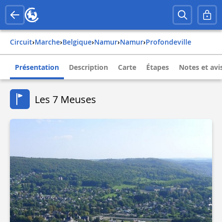
Circuit
›
Marche
›
belgique
›
namur
›
namur
›
profondeville
Présentation
Description
Carte
Étapes
Notes et avi
Les 7 Meuses