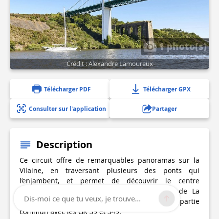
1 photo(s)
Crédit : Alexandre Lamoureux
Télécharger PDF
Télécharger GPX
Consulter sur l'application
Partager
Description
Ce circuit offre de remarquables panoramas sur la
Vilaine, en traversant plusieurs des ponts qui
l’enjambent, et permet de découvrir le centre
historique de la "Petite Cité de Caractère" de La
Dis-moi ce que tu veux, je trouve...
Roche-Bernard. Son cheminement est en partie
commun avec les GR 39 et 349.