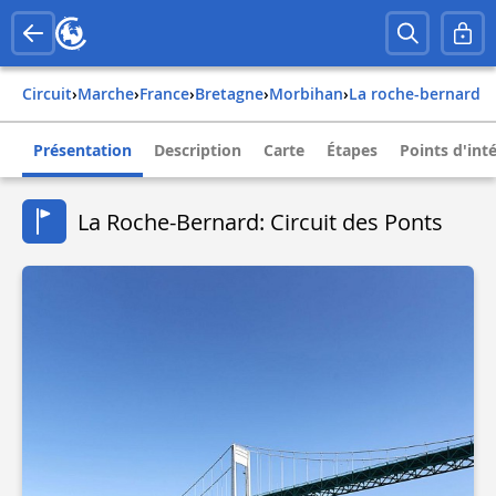
Circuit
›
Marche
›
france
›
bretagne
›
morbihan
›
la roche-bernard
Présentation
Description
Carte
Étapes
Points d'int
La Roche-Bernard: Circuit des Ponts