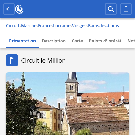
Circuit
›
Marche
›
france
›
lorraine
›
vosges
›
bains-les-bains
Présentation
Description
Carte
Points d'intérêt
Not
Circuit le Million