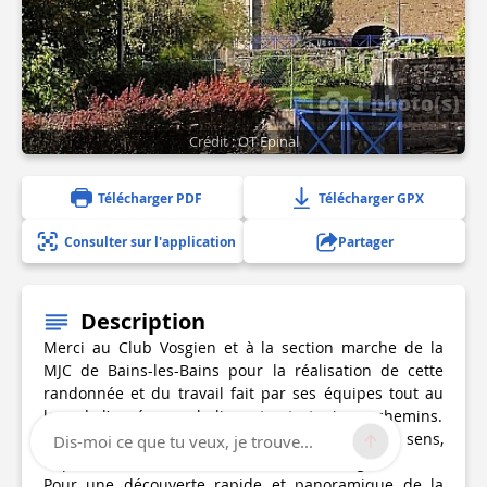
1 photo(s)
Crédit : OT Epinal
Télécharger PDF
Télécharger GPX
Consulter sur l'application
Partager
Description
Merci au Club Vosgien et à la section marche de la
MJC de Bains-les-Bains pour la réalisation de cette
randonnée et du travail fait par ses équipes tout au
long de l’année pour baliser et entretenir ces chemins.
Circuit balisé par un anneau jaune en double sens,
Dis-moi ce que tu veux, je trouve...
depuis l'Office de tourisme en Centre-bourg.
Pour une découverte rapide et panoramique de la