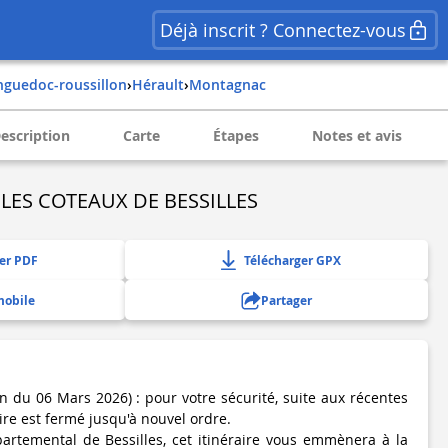
Déjà inscrit ? Connectez-vous
anguedoc-roussillon
›
hérault
›
montagnac
escription
Carte
Étapes
Notes et avis
ES COTEAUX DE BESSILLES
er PDF
Télécharger GPX
mobile
Partager
 du 06 Mars 2026) : pour votre sécurité, suite aux récentes
aire est fermé jusqu'à nouvel ordre.
artemental de Bessilles, cet itinéraire vous emmènera à la