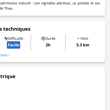
patrimoine naturel : son vignoble alentour, sa pinède et ses
de Thau.
s techniques
Difficulté
Durée
Dist.
Facile
2h
5.3 km
tions
étrique