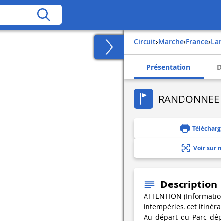
Circuit
›
Marche
›
france
›
l
Présentation
D
RANDONNEE L
Télécharg
Voir sur 
Description
ATTENTION (Information
intempéries, cet itinér
Au départ du Parc dép