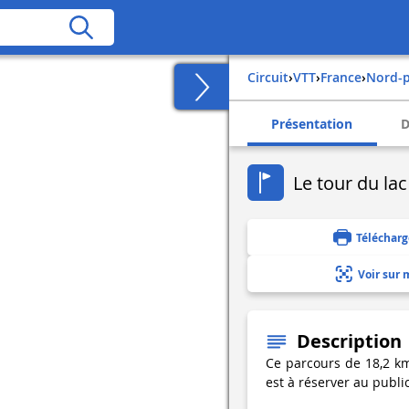
Circuit
›
VTT
›
france
›
nord-
Présentation
D
Le tour du lac
Télécharg
Voir sur 
Description
Ce parcours de 18,2 km
est à réserver au public