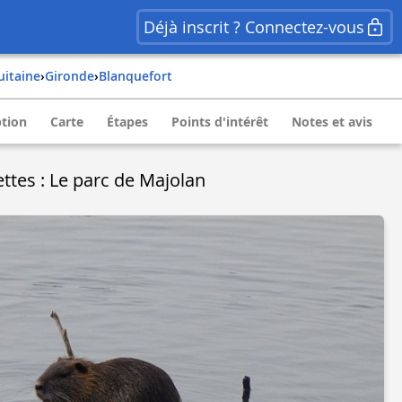
Déjà inscrit ? Connectez-vous
quitaine
›
gironde
›
blanquefort
ption
Carte
Étapes
Points d'intérêt
Notes et avis
ettes : Le parc de Majolan