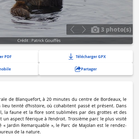
3 photo(s)
Crédit : Patrick Gouiffès
er PDF
Télécharger GPX
mobile
Partager
urale de Blanquefort, à 20 minutes du centre de Bordeaux, le
lieu teinté d’histoire, où cohabitent passé et présent. Dans
, la faune et la flore sont sublimées par des grottes et des
 un aspect féerique à l’endroit. Troisième parc le plus visité
sé « Jardin Remarquable », le Parc de Majolan est le rendez-
oureux de la nature.