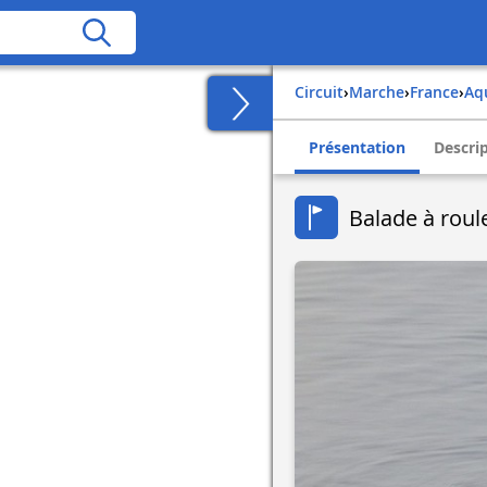
Circuit
›
Marche
›
france
›
a
Présentation
Descri
Balade à roul