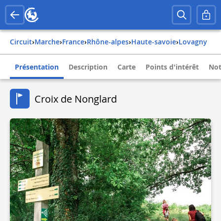
Circuit
›
Marche
›
france
›
rhône-alpes
›
haute-savoie
›
lovagny
Présentation
Description
Carte
Points d'intérêt
Not
Croix de Nonglard