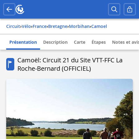
Circuit
›
Vélo
›
france
›
bretagne
›
morbihan
›
camoel
Présentation
Description
Carte
Étapes
Notes et avi
Camoël: Circuit 21 du Site VTT-FFC La
Roche-Bernard (OFFICIEL)