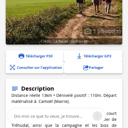
1 photo(s)
Crédit : La Baule - Guérande
Télécharger PDF
Télécharger GPX
Consulter sur l'application
Partager
Description
Distance réelle 13km • Dénivelé positif : 110m. Départ
matérialisé à: Camoël (Mairie).
Circuit familial en saison estivale, ce circuit court
Dis-moi ce que tu veux, je trouve...
permet aux familles de découvrir la Vilaine, l'étier de
Tréhudal, ainsi que la campagne et les bois de