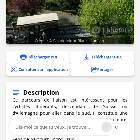
1 photo(s)
Crédit : © Savoie Mont Blanc - Lansard
Télécharger PDF
Télécharger GPX
Consulter sur l'application
Partager
Description
Ce parcours de liaison est intéressant pour les
cyclistes itinérants, descendant de Suisse ou
d’Allemagne pour aller dans le sud, il constitue une
balade de découverte, avec retour en train (y compris
à mi-chemin, de Bons-en-Chablais ou de Machilly).
Dis-moi ce que tu veux, je trouve...
Sens de parcours : nord / sud