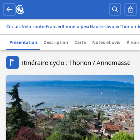
Circuit
›
Vélo route
›
france
›
rhône-alpes
›
haute-savoie
›
thonon-l
Présentation
Description
Carte
Notes et avis
À voir
Itinéraire cyclo : Thonon / Annemasse