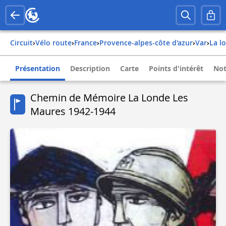
Circuit
›
Vélo route
›
france
›
provence-alpes-côte d'azur
›
var
›
la 
Présentation
Description
Carte
Points d'intérêt
Not
Chemin de Mémoire La Londe Les
Maures 1942-1944