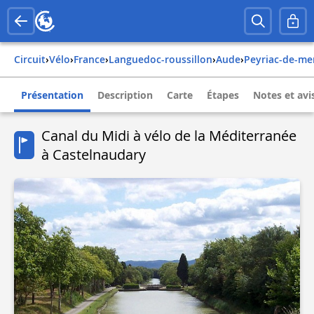
Circuit
›
Vélo
›
france
›
languedoc-roussillon
›
aude
›
peyriac-de-me
Présentation
Description
Carte
Étapes
Notes et avi
Canal du Midi à vélo de la Méditerranée
à Castelnaudary