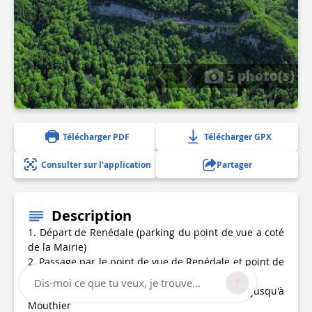
5 photo(s)
Télécharger PDF
Télécharger GPX
Consulter sur l'application
Partager
Description
1. Départ de Renédale (parking du point de vue a coté
de la Mairie)
2. Passage par le point de vue de Renédale et point de
vue du moine
Dis-moi ce que tu veux, je trouve...
2. Descente par le "chemin du facteur" jusqu'à
Mouthier