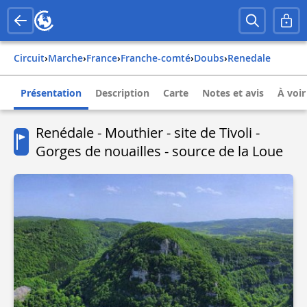
Circuit
›
Marche
›
france
›
franche-comté
›
doubs
›
renedale
Présentation
Description
Carte
Notes et avis
À voir
Renédale - Mouthier - site de Tivoli -
Gorges de nouailles - source de la Loue