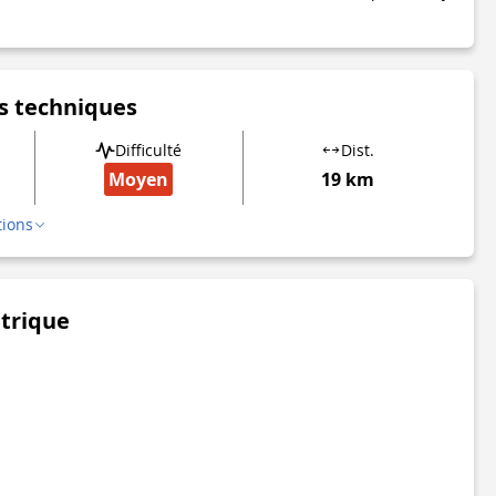
s techniques
Difficulté
Dist.
Moyen
19 km
tions
étrique