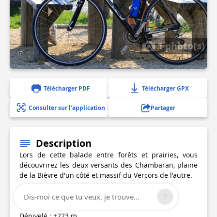
1 photo(s)
Télécharger PDF
Télécharger GPX
Consulter sur l'application
Partager
Description
Lors de cette balade entre forêts et prairies, vous
découvrirez les deux versants des Chambaran, plaine
de la Bièvre d'un côté et massif du Vercors de l'autre.
Distance : 6,9 km
Dis-moi ce que tu veux, je trouve...
Durée : 2h05
Dénivelé : +223 m