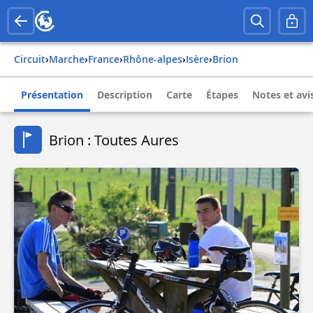
Circuit
›
Marche
›
france
›
rhône-alpes
›
isère
›
brion
Présentation
Description
Carte
Étapes
Notes et avi
Brion : Toutes Aures