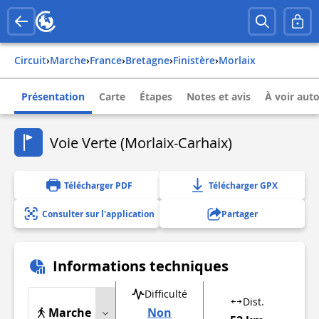
Circuit
›
Marche
›
france
›
bretagne
›
finistère
›
morlaix
Présentation
Carte
Étapes
Notes et avis
À voir aut
Voie Verte (Morlaix-Carhaix)
Télécharger PDF
Télécharger GPX
Consulter sur l'application
Partager
Informations techniques
Difficulté
Dist.
Marche
Non