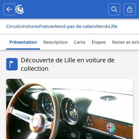
Circuit
›
Voiture
›
france
›
nord-pas-de-calais
›
nord
›
lille
Présentation
Description
Carte
Étapes
Notes et avi
Découverte de Lille en voiture de
collection