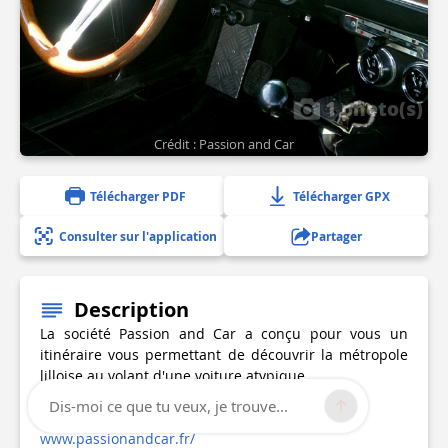
1 photo(s)
Crédit : Passion and Car
Télécharger PDF
Télécharger GPX
Consulter sur l'application
Partager
Description
La société Passion and Car a conçu pour vous un
itinéraire vous permettant de découvrir la métropole
lilloise au volant d'une voiture atypique.
Coccinelle, Alfa Romeo, Jaguar ...
Dis-moi ce que tu veux, je trouve...
www.passionandcar.fr/