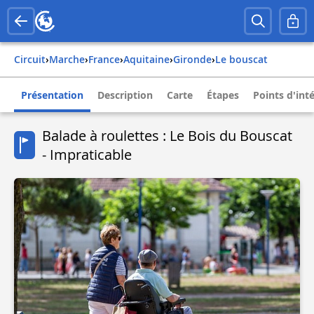
Circuit
›
Marche
›
france
›
aquitaine
›
gironde
›
le bouscat
Présentation
Description
Carte
Étapes
Points d'int
Balade à roulettes : Le Bois du Bouscat
- Impraticable