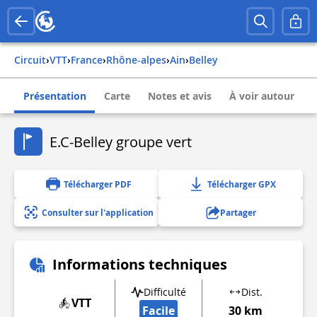
Circuit
›
VTT
›
france
›
rhône-alpes
›
ain
›
belley
Présentation
Carte
Notes et avis
À voir autour
E.C-Belley groupe vert
Télécharger PDF
Télécharger GPX
Consulter sur l'application
Partager
Informations techniques
Difficulté
Dist.
VTT
Facile
30 km