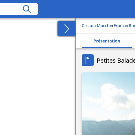
Circuit
›
Marche
›
france
›
r
Présentation
Petites Balad