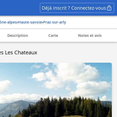
Déjà inscrit ? Connectez-vous
hône-alpes
›
haute-savoie
›
praz-sur-arly
Description
Carte
Notes et avis
es Les Chateaux