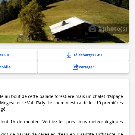
1 photo(s)
er PDF
Télécharger GPX
mobile
Partager
e au bout de cette balade forestière mais un chalet d’alpage
Megève et le Val d’Arly. Le chemin est raide les 10 premières
agé.
, dont 1h de montée. Vérifiez les prévisions météorologiques
 dos de barres de céréales, d'eau en quantité suffisante, de