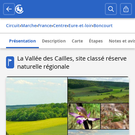
Circuit
›
Marche
›
france
›
centre
›
eure-et-loir
›
boncourt
Présentation
Description
Carte
Étapes
Notes et avi
La Vallée des Cailles, site classé réserve
naturelle régionale