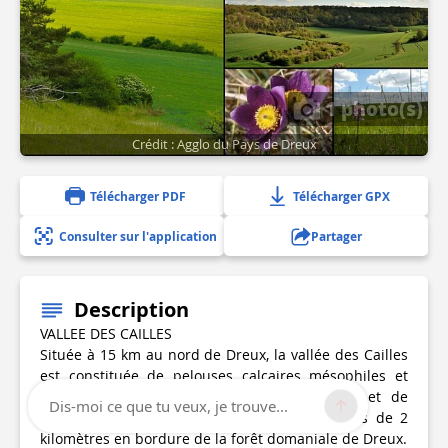
1 photo(s)
Crédit : Agglo du Pays de Dreux
Télécharger PDF
Télécharger GPX
Consulter sur l'application
Partager
Description
VALLEE DES CAILLES
Située à 15 km au nord de Dreux, la vallée des Cailles
est constituée de pelouses calcaires mésophiles et
méso-xérophiles, de boisements, de fourrés et de
Dis-moi ce que tu veux, je trouve...
cultures insérées dans un vallon sec sur près de 2
kilomètres en bordure de la forêt domaniale de Dreux.