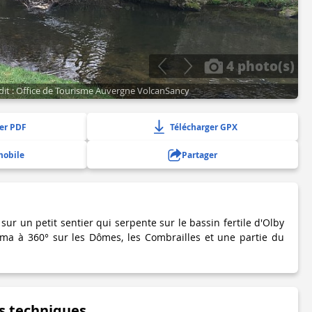
4 photo(s)
dit : Office de Tourisme Auvergne VolcanSancy
er PDF
Télécharger GPX
mobile
Partager
r un petit sentier qui serpente sur le bassin fertile d'Olby
ama à 360° sur les Dômes, les Combrailles et une partie du
s techniques