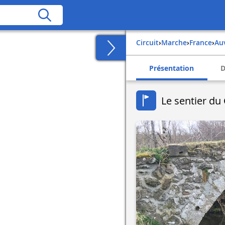
Circuit
›
Marche
›
france
›
a
Présentation
D
Le sentier du