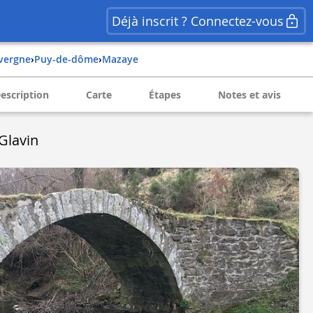
Déjà inscrit ? Connectez-vous
uvergne
›
puy-de-dôme
›
mazaye
escription
Carte
Étapes
Notes et avis
 Glavin