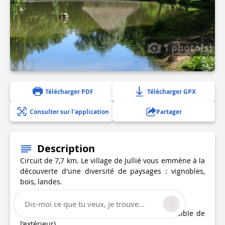
1 photo(s)
Télécharger PDF
Télécharger GPX
Consulter sur l'application
Partager
Description
Circuit de 7,7 km. Le village de Jullié vous emmène à la
découverte d'une diversité de paysages : vignobles,
bois, landes.
A découvrir à Jullié :
Dis-moi ce que tu veux, je trouve...
Le château de la Roche du XVIIème siècle (visible de
l'extérieur)