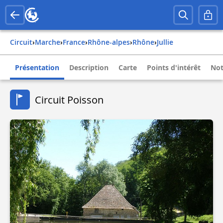
Circuit
›
Marche
›
france
›
rhône-alpes
›
rhône
›
jullie
Présentation
Description
Carte
Points d'intérêt
Not
Circuit Poisson