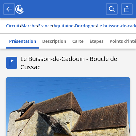
Circuit
›
Marche
›
france
›
aquitaine
›
dordogne
›
le buisson-de-cad
Présentation
Description
Carte
Étapes
Points d'int
Le Buisson-de-Cadouin - Boucle de
Cussac