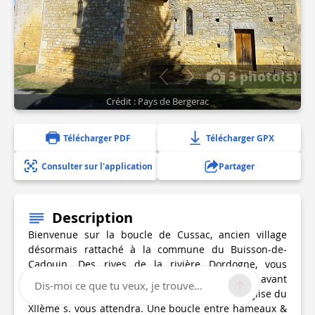
3 photo(s)
Crédit : Pays de Bergerac
Télécharger PDF
Télécharger GPX
Consulter sur l'application
Partager
Description
Bienvenue sur la boucle de Cussac, ancien village
désormais rattaché à la commune du Buisson-de-
Cadouin. Des rives de la rivière Dordogne, vous
arpenterez les coteaux de Alles-sur-Dordogne avant
Dis-moi ce que tu veux, je trouve...
de redescendre vers Cussac où l'authentique église du
XIIème s. vous attendra. Une boucle entre hameaux &