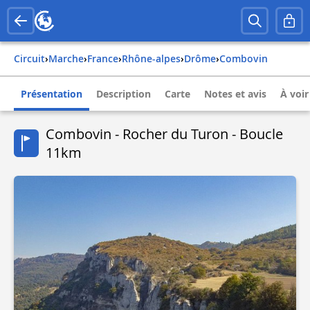
Circuit
›
Marche
›
france
›
rhône-alpes
›
drôme
›
combovin
Présentation
Description
Carte
Notes et avis
À voir
Combovin - Rocher du Turon - Boucle
11km