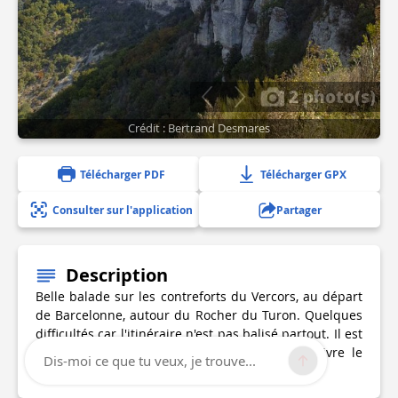
2 photo(s)
Crédit : Bertrand Desmares
Télécharger PDF
Télécharger GPX
Consulter sur l'application
Partager
Description
Belle balade sur les contreforts du Vercors, au départ
de Barcelonne, autour du Rocher du Turon. Quelques
difficultés car l'itinéraire n'est pas balisé partout. Il est
préférable de partir avec un GPS et bien suivre le
Dis-moi ce que tu veux, je trouve...
tracé proposé.