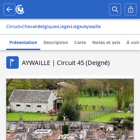
Circuit
›
Cheval
›
belgique
›
liege
›
liege
›
aywaille
Présentation
Description
Carte
Notes et avis
À voir
AYWAILLE | Circuit 45 (Deigné)