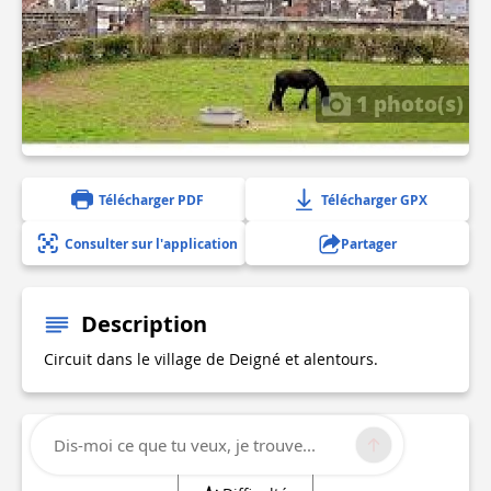
1 photo(s)
Télécharger PDF
Télécharger GPX
Consulter sur l'application
Partager
Description
Circuit dans le village de Deigné et alentours.
Dis-moi ce que tu veux, je trouve...
Informations techniques