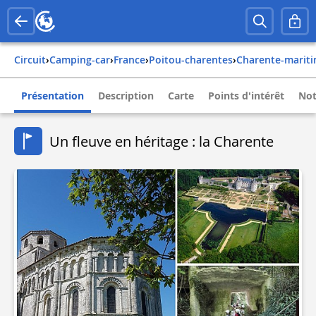
Circuit
›
Camping-car
›
france
›
poitou-charentes
›
charente-marit
Présentation
Description
Carte
Points d'intérêt
Not
Un fleuve en héritage : la Charente