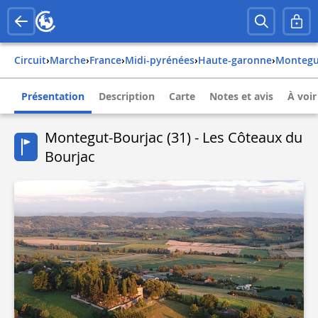
Circuit
›
Marche
›
france
›
midi-pyrénées
›
haute-garonne
›
monteg
Présentation
Description
Carte
Notes et avis
À voir
Montegut-Bourjac (31) - Les Côteaux du
Bourjac