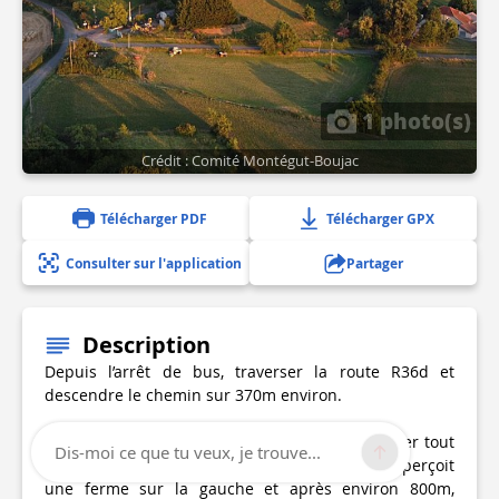
1 photo(s)
Crédit : Comité Montégut-Boujac
Télécharger PDF
Télécharger GPX
Consulter sur l'application
Partager
Description
Depuis l’arrêt de bus, traverser la route R36d et
descendre le chemin sur 370m environ.
Après avoir traversé le ruisseau d’Hust, continuer tout
Dis-moi ce que tu veux, je trouve...
droit sur le chemin dit « de la Loumette ». On aperçoit
une ferme sur la gauche et après environ 800m,