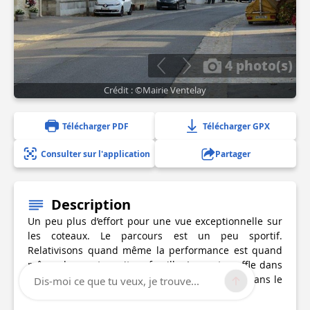
4 photo(s)
Crédit : ©Mairie Ventelay
Télécharger PDF
Télécharger GPX
Consulter sur l'application
Partager
Description
Un peu plus d’effort pour une vue exceptionnelle sur
les coteaux. Le parcours est un peu sportif.
Relativisons quand même la performance est quand
même douce et se vit en famille. Le vent souffle dans
les hauteurs alors que le village semble blotti dans le
Dis-moi ce que tu veux, je trouve...
creux. Vrai – fausse réalité ?