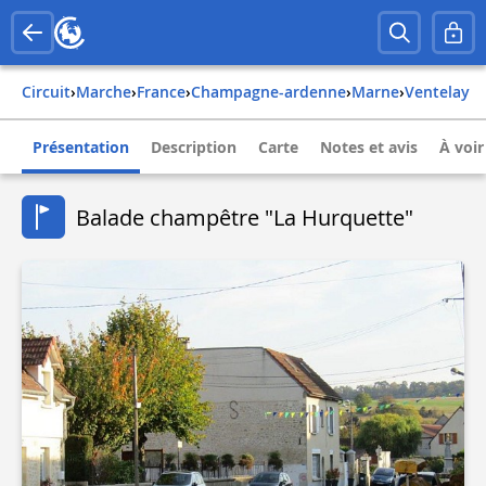
Circuit
›
Marche
›
france
›
champagne-ardenne
›
marne
›
ventelay
Présentation
Description
Carte
Notes et avis
À voir
Balade champêtre "La Hurquette"