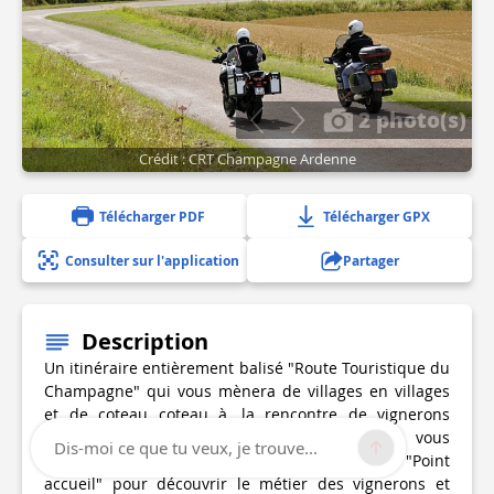
2 photo(s)
Crédit : CRT Champagne Ardenne
Télécharger PDF
Télécharger GPX
Consulter sur l'application
Partager
Description
Un itinéraire entièrement balisé "Route Touristique du
Champagne" qui vous mènera de villages en villages
et de coteau coteau à ,la rencontre de vignerons
passionnés et passionnant. n'hésitez pas à vous
Dis-moi ce que tu veux, je trouve...
arrêter dans l'une des 36 caves labellisées "Point
accueil" pour découvrir le métier des vignerons et