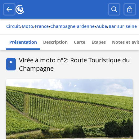
Circuit
›
Moto
›
france
›
champagne-ardenne
›
aube
›
bar-sur-seine
Présentation
Description
Carte
Étapes
Notes et avi
Virée à moto n°2: Route Touristique du
Champagne