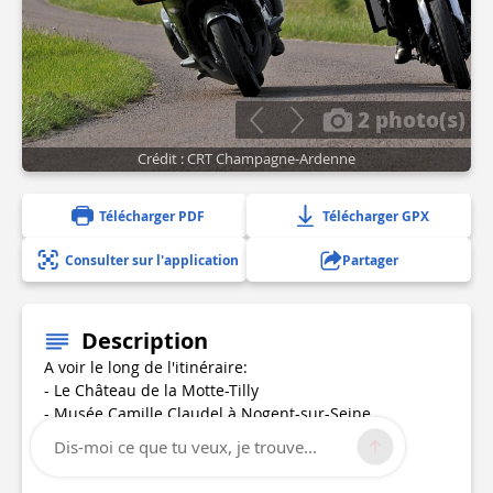
2 photo(s)
Crédit : CRT Champagne-Ardenne
Télécharger PDF
Télécharger GPX
Consulter sur l'application
Partager
Description
A voir le long de l'itinéraire:
- Le Château de la Motte-Tilly
- Musée Camille Claudel à Nogent-sur-Seine
- Vitraux de l'église de Villenauxe-la-Grande
Dis-moi ce que tu veux, je trouve...
- Dolmens