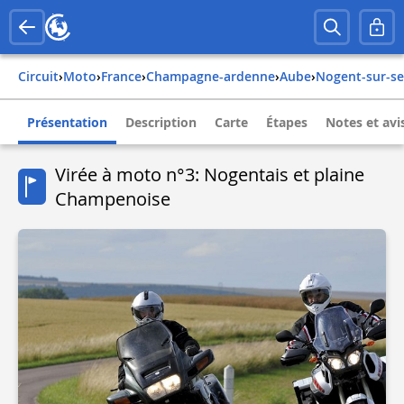
Circuit
›
Moto
›
france
›
champagne-ardenne
›
aube
›
nogent-sur-s
Présentation
Description
Carte
Étapes
Notes et avi
Virée à moto n°3: Nogentais et plaine
Champenoise