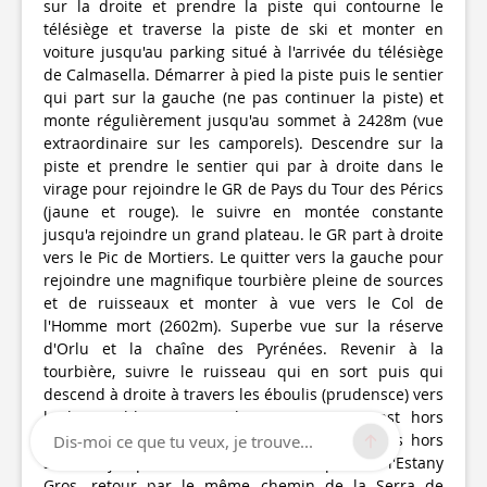
sur la droite et prendre la piste qui contourne le
télésiège et traverse la piste de ski et monter en
voiture jusqu'au parking situé à l'arrivée du télésiège
de Calmasella. Démarrer à pied la piste puis le sentier
qui part sur la gauche (ne pas continuer la piste) et
monte régulièrement jusqu'au sommet à 2428m (vue
extraordinaire sur les camporels). Descendre sur la
piste et prendre le sentier qui par à droite dans le
virage pour rejoindre le GR de Pays du Tour des Pérics
(jaune et rouge). le suivre en montée constante
jusqu'a rejoindre un grand plateau. le GR part à droite
vers le Pic de Mortiers. Le quitter vers la gauche pour
rejoindre une magnifique tourbière pleine de sources
et de ruisseaux et monter à vue vers le Col de
l'Homme mort (2602m). Superbe vue sur la réserve
d'Orlu et la chaîne des Pyrénées. Revenir à la
tourbière, suivre le ruisseau qui en sort puis qui
descend à droite à travers les éboulis (prudensce) vers
le lac visible en contrebas. cette partie est hors
sentier. redescendre à vue d'étangs en étangs hors
Dis-moi ce que tu veux, je trouve...
sentiers jusqu'à retomber sur le GRP près de l'Estany
Gros. retour par le même chemin de la Serra de